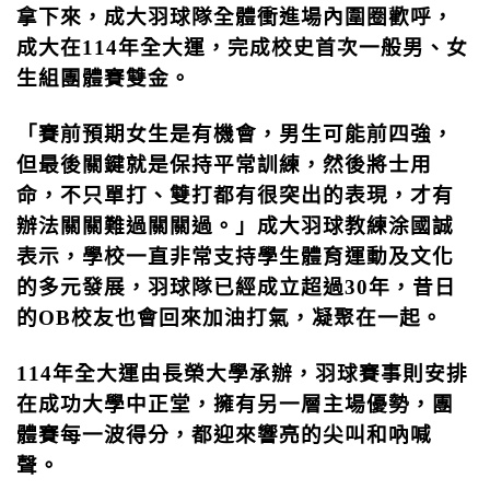
拿下來，成大羽球隊全體衝進場內圍圈歡呼，
成大在
114
年全大運，完成校史首次一般男、女
生組團體賽雙金。
「賽前預期女生是有機會，男生可能前四強，
但最後關鍵就是保持平常訓練，然後將士用
命，不只單打、雙打都有很突出的表現，才有
辦法關關難過關關過。」成大羽球教練涂國誠
表示，學校一直非常支持學生體育運動及文化
的多元發展，羽球隊已經成立超過
30
年，昔日
的
OB
校友也會回來加油打氣，凝聚在一起。
114
年全大運由長榮大學承辦，羽球賽事則安排
在成功大學中正堂，擁有另一層主場優勢，團
體賽每一波得分，都迎來響亮的尖叫和吶喊
聲。