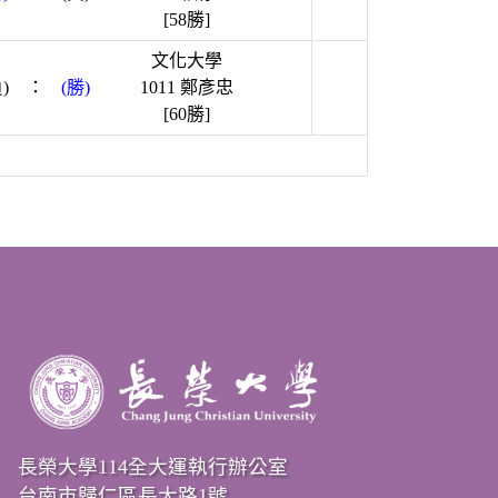
[58勝]
文化大學
)
：
(勝)
1011 鄭彥忠
[60勝]
長榮大學114全大運執行辦公室
台南市歸仁區長大路1號