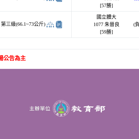
[57勝]
國立體大
三級(66.1~73公斤)
1077 朱晉良
(負
[59勝]
場公告為主