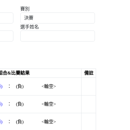
賽別
選手姓名
組合&比賽結果
備註
)
：
(負)
<輪空>
)
：
(負)
<輪空>
)
：
(負)
<輪空>