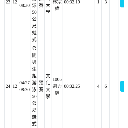
23
12
林宗
00:32.19
1
3
08:30
泳
賽
大
緯
50
學
公
尺
蛙
式
公
開
男
生
組
文
1005
04/27
游
預
化
24
12
劉力
00:32.25
4
6
08:30
泳
賽
大
綱
50
學
公
尺
蛙
式