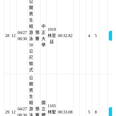
公
開
男
生
組
中
1019
04/27
游
預
正
28
12
林昱
00:32.82
4
5
08:30
泳
賽
大
廷
50
學
公
尺
蛙
式
公
開
男
生
組
國
1165
04/27
游
預
立
29
12
林聖
00:33.08
5
8
08:30
泳
賽
體