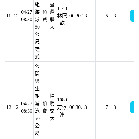
組
臺
1148
04/27
游
預
灣
11
12
林照
00:30.13
5
3
08:30
泳
賽
體
乾
50
大
公
尺
蛙
式
公
開
男
生
組
陽
1089
04/27
游
預
明
12
12
方淳
00:30.13
7
3
08:30
泳
賽
交
浲
50
大
公
尺