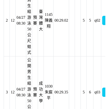
生
組
臺
1145
04/27
游
預
灣
2
12
陳義
00:29.02
5
5
q02
08:30
泳
賽
體
翔
50
大
公
尺
蛙
式
公
開
男
生
組
成
1030
04/27
游
預
功
3
12
朱宸
00:29.35
5
6
q03
08:30
泳
賽
大
平
50
學
公