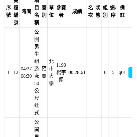
賽
項
序
程
目
賽
單
參賽
名
狀
組
道/
備
時間
成績
號
編
名
別
位
者
次
態
別
序
註
號
稱
公
開
男
生
組
北
1193
04/27
游
預
市
1
12
楊宇
00:28.61
6
5
q01
08:30
泳
賽
大
翔
50
學
公
尺
蛙
式
公
開
男