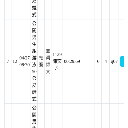
尺
蛙
式
公
開
男
生
組
臺
1129
04/27
游
預
灣
7
12
陳奕
00:29.69
6
4
q07
08:30
泳
賽
師
凡
50
大
公
尺
蛙
式
公
開
男