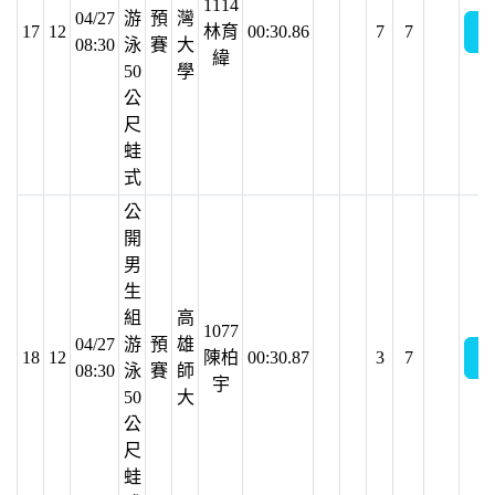
1114
04/27
游
預
灣
17
12
林育
00:30.86
7
7
08:30
泳
賽
大
緯
50
學
公
尺
蛙
式
公
開
男
生
組
高
1077
04/27
游
預
雄
18
12
陳柏
00:30.87
3
7
08:30
泳
賽
師
宇
50
大
公
尺
蛙