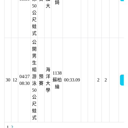
錡
50
大
公
尺
蛙
式
公
開
男
生
組
海
1138
04/27
游
預
洋
30
12
蘇柏
00:33.09
2
2
08:30
泳
賽
大
綸
50
學
公
尺
蛙
式
1
2