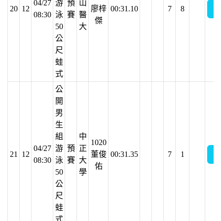
04/27
游
預
山
20
12
廖梓
00:31.10
7
8
08:30
泳
賽
醫
傑
50
大
公
尺
蛙
式
公
開
男
生
組
中
1020
04/27
游
預
正
21
12
董俊
00:31.35
7
1
08:30
泳
賽
大
佑
50
學
公
尺
蛙
式