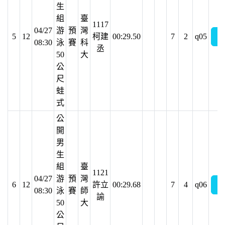
生
組
臺
1117
04/27
游
預
灣
5
12
柯建
00:29.50
7
2
q05
08:30
泳
賽
科
丞
50
大
公
尺
蛙
式
公
開
男
生
組
臺
1121
04/27
游
預
灣
6
12
許立
00:29.68
7
4
q06
08:30
泳
賽
師
諭
50
大
公