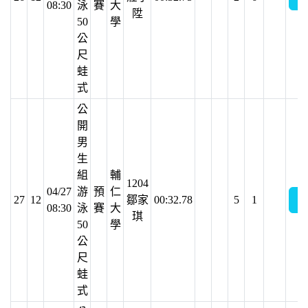
08:30
泳
賽
大
陞
50
學
公
尺
蛙
式
公
開
男
生
組
輔
1204
04/27
游
預
仁
27
12
鄒家
00:32.78
5
1
08:30
泳
賽
大
琪
50
學
公
尺
蛙
式