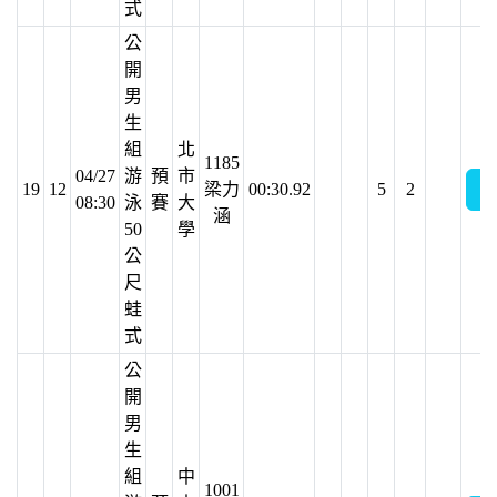
式
公
開
男
生
組
北
1185
04/27
游
預
市
19
12
梁力
00:30.92
5
2
08:30
泳
賽
大
涵
50
學
公
尺
蛙
式
公
開
男
生
組
中
1001