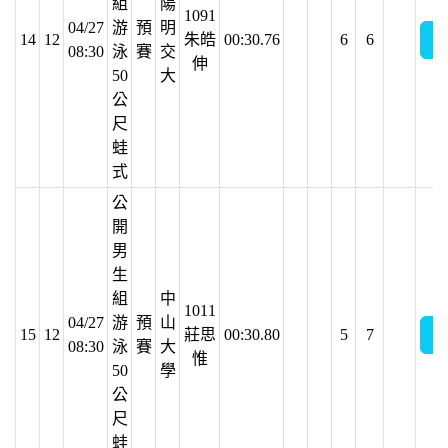
組
陽
1091
04/27
游
預
明
14
12
朱皓
00:30.76
6
6
08:30
泳
賽
交
伸
50
大
公
尺
蛙
式
公
開
男
生
組
中
1011
04/27
游
預
山
15
12
莊思
00:30.80
5
7
08:30
泳
賽
大
惟
50
學
公
尺
蛙