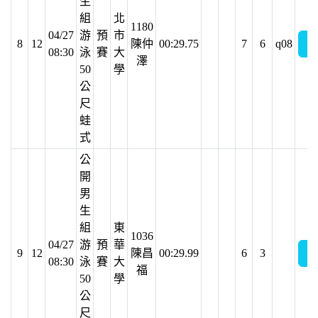
生
組
北
1180
04/27
游
預
市
8
12
陳仲
00:29.75
7
6
q08
08:30
泳
賽
大
澤
50
學
公
尺
蛙
式
公
開
男
生
組
東
1036
04/27
游
預
華
9
12
陳昌
00:29.99
6
3
08:30
泳
賽
大
福
50
學
公
尺