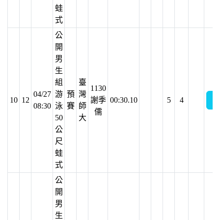
蛙
式
公
開
男
生
組
臺
1130
04/27
游
預
灣
10
12
謝季
00:30.10
5
4
08:30
泳
賽
師
儒
50
大
公
尺
蛙
式
公
開
男
生