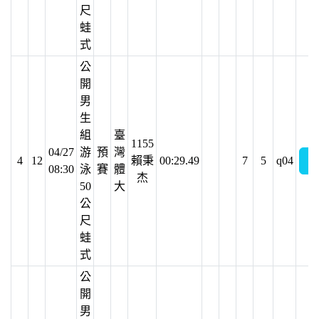
尺
蛙
式
公
開
男
生
組
臺
1155
04/27
游
預
灣
4
12
賴秉
00:29.49
7
5
q04
08:30
泳
賽
體
杰
50
大
公
尺
蛙
式
公
開
男