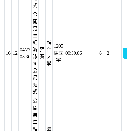
式
公
開
男
生
組
輔
1205
04/27
游
預
仁
16
12
陳立
00:30.86
6
2
08:30
泳
賽
大
宇
50
學
公
尺
蛙
式
公
開
男
生
組
臺