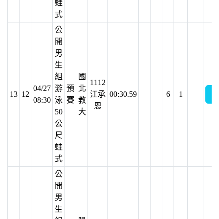
蛙
式
公
開
男
生
組
國
1112
04/27
游
預
北
13
12
江承
00:30.59
6
1
08:30
泳
賽
教
恩
50
大
公
尺
蛙
式
公
開
男
生