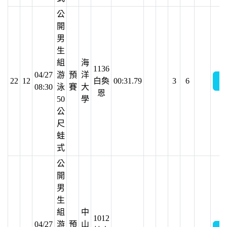
公
開
男
生
組
海
1136
04/27
游
預
洋
22
12
白奐
00:31.79
3
6
08:30
泳
賽
大
恩
50
學
公
尺
蛙
式
公
開
男
生
組
中
1012
04/27
游
預
山