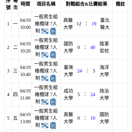
序
場
時間
項目名稱
對戰組合&比賽結果
備註
號
次
一般男生組
04/19
高醫
臺北
1
一
橄欖球 7人
12
：
19
10:00
大學
醫大
制
一般男生組
04/19
國防
陸軍
2
二
橄欖球 7人
0
：
40
10:20
大學
官校
制
一般男生組
04/19
臺灣
海洋
3
三
橄欖球 7人
24
：
5
10:40
大學
大學
制
一般男生組
04/19
成功
政治
4
四
橄欖球 7人
5
：
24
11:00
大學
大學
制
一般男生組
04/19
高醫
國防
5
五
橄欖球 7人
0
：
10
13:00
大學
大學
制