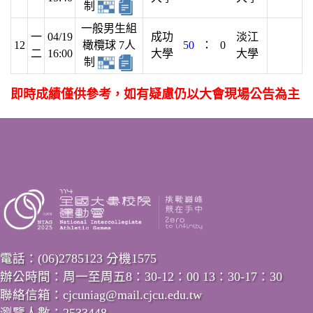
制
一般男生組
一
04/19
成功
淡江
12
橄欖球 7人
50
：
0
二
16:00
大學
大學
制
即時成績僅供參考，如有疑慮仍以大會現場公告為主
電話：(06)2785123 分機1575
辦公時間：周一至周五8：30-12：00 13：30-17：30
聯絡信箱：cjcuniag@mail.cjcu.edu.tw
瀏覽人數：2533448