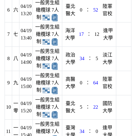
一般男生組
04/19
臺北
陸軍
6
六
橄欖球 7人
0
：
52
13:20
醫大
官校
制
一般男生組
04/19
海洋
逢甲
7
七
橄欖球 7人
17
：
12
13:40
大學
大學
制
一般男生組
04/19
政治
淡江
8
八
橄欖球 7人
34
：
5
14:00
大學
大學
制
一般男生組
04/19
高醫
陸軍
9
九
橄欖球 7人
0
：
64
15:00
大學
官校
制
一般男生組
一
04/19
臺北
國防
10
橄欖球 7人
5
：
22
零
15:20
醫大
大學
制
一般男生組
一
04/19
臺灣
逢甲
11
橄欖球 7人
34
：
0
一
15:40
大學
大學