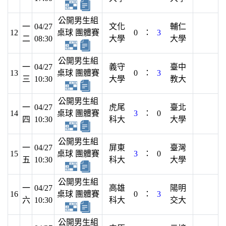
公開男生組
一
04/27
文化
輔仁
12
桌球 團體賽
0
：
3
二
08:30
大學
大學
公開男生組
一
04/27
義守
臺中
13
桌球 團體賽
0
：
3
三
10:30
大學
教大
公開男生組
一
04/27
虎尾
臺北
14
桌球 團體賽
3
：
0
四
10:30
科大
大學
公開男生組
一
04/27
屏東
臺灣
15
桌球 團體賽
3
：
0
五
10:30
科大
大學
公開男生組
一
04/27
高雄
陽明
16
桌球 團體賽
0
：
3
六
10:30
科大
交大
公開男生組