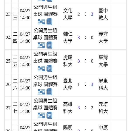
公開男生組
二
04/27
文化
臺中
23
桌球 團體賽
2
：
3
三
14:30
大學
教大
公開男生組
二
04/27
輔仁
義守
24
桌球 團體賽
3
：
0
四
14:30
大學
大學
公開男生組
二
04/27
虎尾
臺灣
25
桌球 團體賽
3
：
0
五
14:30
科大
大學
公開男生組
二
04/27
臺北
屏東
26
桌球 團體賽
1
：
3
六
14:30
大學
科大
公開男生組
二
04/27
高雄
元培
27
桌球 團體賽
3
：
2
七
14:30
科大
科大
公開男生組
二
04/27
陽明
中原