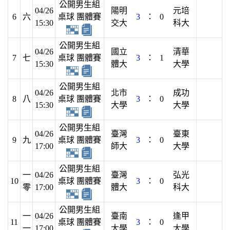
公開男生組
04/26
陽明
元培
6
六
桌球 團體賽
3
：
0
15:30
交大
科大
公開男生組
04/26
國立
清華
7
七
桌球 團體賽
3
：
1
15:30
體大
大學
公開男生組
04/26
北市
成功
8
八
桌球 團體賽
3
：
0
15:30
大學
大學
公開男生組
04/26
臺灣
臺東
9
九
桌球 團體賽
3
：
0
17:00
師大
大學
公開男生組
一
04/26
臺灣
弘光
10
桌球 團體賽
3
：
0
零
17:00
體大
科大
公開男生組
一
04/26
臺南
逢甲
11
桌球 團體賽
3
：
0
一
17:00
大學
大學