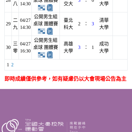
28
桌球 團體賽
3
：
0
八
14:30
交大
大學
公開男生組
二
04/27
臺北
清華
29
桌球 團體賽
2
：
3
九
14:30
科大
大學
公開男生組
三
04/27
高雄
成功
30
桌球 團體賽
3
：
1
零
16:30
大學
大學
1
2
即時成績僅供參考，如有疑慮仍以大會現場公告為主