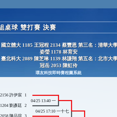
桌球 雙打賽 決賽
國立體大 1185 王冠程 2134 蔡豐恩 第三名：清華大學 2
姿瑩 1178 林育安
臺北科大 2089 陳芝琳 1139 林謙翔 第五名：北市大學 2
冠岳 2053 陳虹伶
環友科技即時賽程圖系統
 2156 許伊宸
1
04/25 13:40 一
 1204 劉彥廷
2
04/25 17:10 一十七
 2058 陳品瑄
3