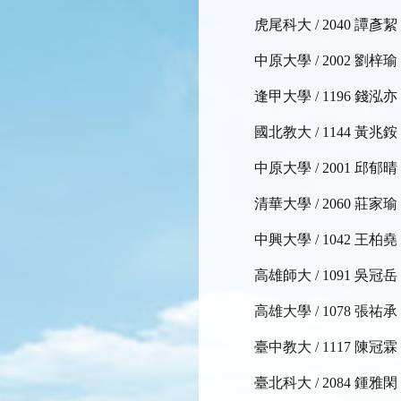
虎尾科大 / 2040 譚彥絜
中原大學 / 2002 劉梓瑜
逢甲大學 / 1196 錢泓亦
國北教大 / 1144 黃兆銨
中原大學 / 2001 邱郁晴
清華大學 / 2060 莊家瑜
中興大學 / 1042 王柏堯
高雄師大 / 1091 吳冠岳
高雄大學 / 1078 張祐承
臺中教大 / 1117 陳冠霖
臺北科大 / 2084 鍾雅閑