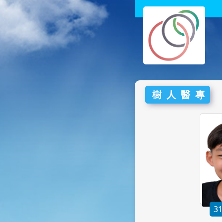
樹人醫專
3