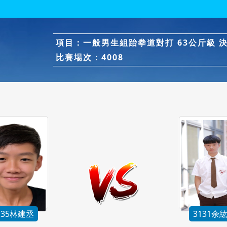
項目：一般男生組跆拳道對打 63公斤級 
比賽場次：4008
135林建丞
3131余