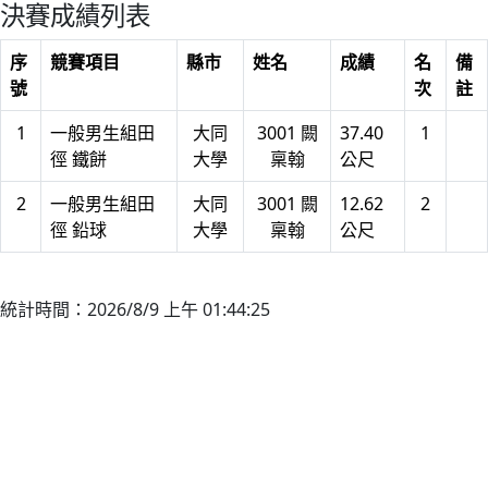
決賽成績列表
序
競賽項目
縣市
姓名
成績
名
備
號
次
註
1
一般男生組田
大同
3001 闕
37.40
1
徑 鐵餅
大學
稟翰
公尺
2
一般男生組田
大同
3001 闕
12.62
2
徑 鉛球
大學
稟翰
公尺
統計時間：2026/8/9 上午 01:44:25