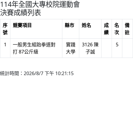
114年全國大專校院運動會
決賽成績列表
序
競賽項目
縣市
姓名
成
名
備
號
績
次
註
1
一般男生組跆拳道對
實踐
3126 陳
5
打 87公斤級
大學
子誠
統計時間：2026/8/7 下午 10:21:15