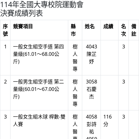
114年全國大專校院運動會
決賽成績列表
序
競賽項目
縣
姓名
成績
名
備
號
市
次
註
1
一般女生組空手道 第四
樹
4043
3
量級(61.01～68.00公
人
陳芷
斤)
醫
妤
專
2
一般男生組空手道 第二
樹
3058
3
量級(60.01～67.00公
人
石慶
斤)
醫
杰
專
3
一般女生組木球 桿數-雙
樹
4058
116
3
人賽
人
彭詩
分
醫
祐