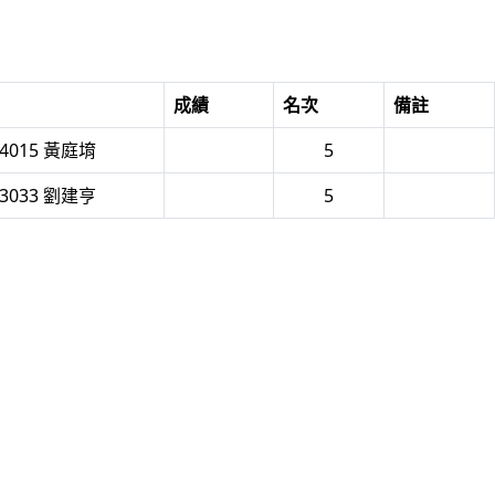
成績
名次
備註
4015 黃庭堉
5
3033 劉建亨
5