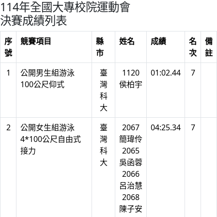
114年全國大專校院運動會
決賽成績列表
序
競賽項目
縣
姓名
成績
名
備
號
市
次
註
1
公開男生組游泳
臺
1120
01:02.44
7
100公尺仰式
灣
侯柏宇
科
大
2
公開女生組游泳
臺
2067
04:25.34
7
4*100公尺自由式
灣
簡瑋伶
接力
科
2065
大
吳函蓉
2066
呂治慧
2068
陳子安