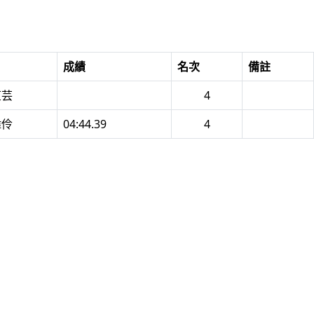
成績
名次
備註
芷芸
4
瑋伶
04:44.39
4