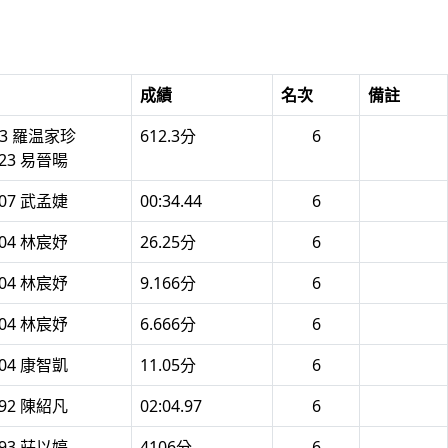
成績
名次
備註
23 羅温家珍
612.3分
6
023 易晉暘
107 武孟婕
00:34.44
6
004 林宸妤
26.25分
6
004 林宸妤
9.166分
6
004 林宸妤
6.666分
6
004 康智凱
11.05分
6
292 陳紹凡
02:04.97
6
093 莊以婷
4106分
6