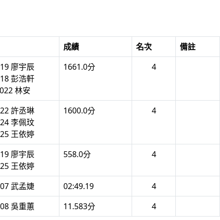
成績
名次
備註
019 廖宇辰
1661.0分
4
018 彭浩軒
022 林安
022 許丞琳
1600.0分
4
024 李佩玟
025 王依婷
019 廖宇辰
558.0分
4
025 王依婷
107 武孟婕
02:49.19
4
008 吳重蕙
11.583分
4