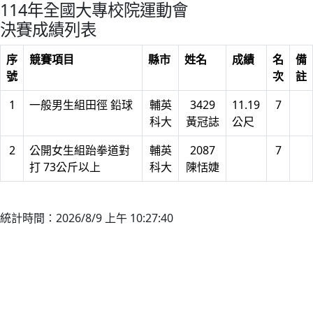
114年全國大專校院運動會
決賽成績列表
序
競賽項目
縣市
姓名
成績
名
備
號
次
註
1
一般男生組田徑 鉛球
輔英
3429
11.19
7
科大
黃冠誌
公尺
2
公開女生組跆拳道對
輔英
2087
7
打 73公斤以上
科大
陳恬婕
統計時間：2026/8/9 上午 10:27:40