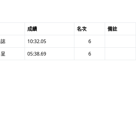
成績
名次
備註
誥誌
10:32.05
6
易呈
05:38.69
6