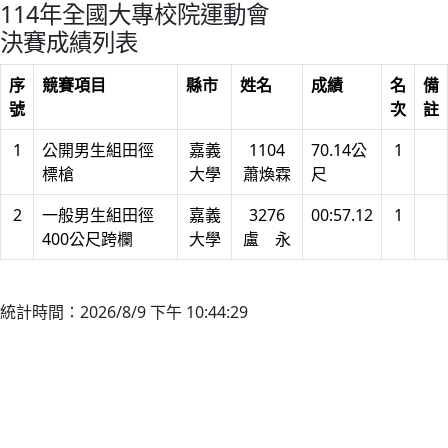
114年全國大專校院運動會
決賽成績列表
序
競賽項目
縣市
姓名
成績
名
備
號
次
註
1
公開男生組田徑
嘉義
1104
70.14公
1
標槍
大學
蕭煥霖
尺
2
一般男生組田徑
嘉義
3276
00:57.12
1
400公尺跨欄
大學
盧 永
統計時間：2026/8/9 下午 10:44:29