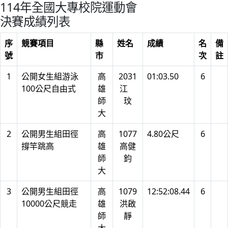
114年全國大專校院運動會
決賽成績列表
序
競賽項目
縣
姓名
成績
名
備
號
市
次
註
1
公開女生組游泳
高
2031
01:03.50
6
100公尺自由式
雄
江
師
玟
大
2
公開男生組田徑
高
1077
4.80公尺
6
撐竿跳高
雄
高健
師
鈞
大
3
公開男生組田徑
高
1079
12:52:08.44
6
10000公尺競走
雄
洪啟
師
靜