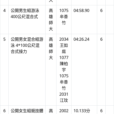
大
4
公開男生組游泳
高
1075
04:58.90
6
400公尺混合式
雄
牟善
師
竹
大
5
公開男女混合組游
高
2034
04:26.24
6
泳 4*100公尺混
雄
王如
合式接力
師
庭
大
1077
陳柏
宇
1075
牟善
竹
2031
江玟
6
公開女生組競技體
高
2002
10.133分
6