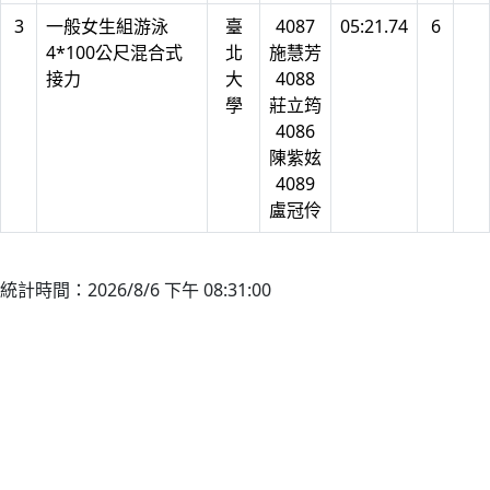
3
一般女生組游泳
臺
4087
05:21.74
6
4*100公尺混合式
北
施慧芳
接力
大
4088
學
莊立筠
4086
陳紫妶
4089
盧冠伶
統計時間：2026/8/6 下午 08:31:00