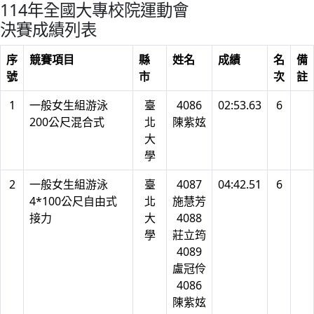
114年全國大專校院運動會
決賽成績列表
序
競賽項目
縣
姓名
成績
名
備
號
市
次
註
1
一般女生組游泳
臺
4086
02:53.63
6
200公尺混合式
北
陳紫妶
大
學
2
一般女生組游泳
臺
4087
04:42.51
6
4*100公尺自由式
北
施慧芳
接力
大
4088
學
莊立筠
4089
盧冠伶
4086
陳紫妶