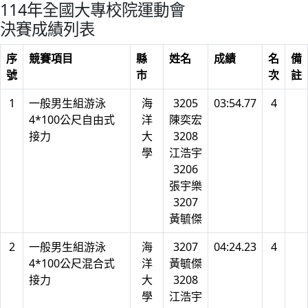
114年全國大專校院運動會
決賽成績列表
序
競賽項目
縣
姓名
成績
名
備
號
市
次
註
1
一般男生組游泳
海
3205
03:54.77
4
4*100公尺自由式
洋
陳奕宏
接力
大
3208
學
江浩宇
3206
張宇樂
3207
黃毓傑
2
一般男生組游泳
海
3207
04:24.23
4
4*100公尺混合式
洋
黃毓傑
接力
大
3208
學
江浩宇