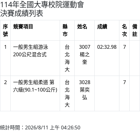
114年全國大專校院運動會
決賽成績列表
序
競賽項目
縣
姓名
成績
名
備
號
市
次
註
1
一般男生組游泳
台
3007
02:32.98
7
200公尺混合式
北
楊之
海
奎
大
2
一般男生組柔道 第
台
3028
7
六級(90.1~100公斤)
北
葉奕
海
弘
大
統計時間：2026/8/11 上午 04:26:50