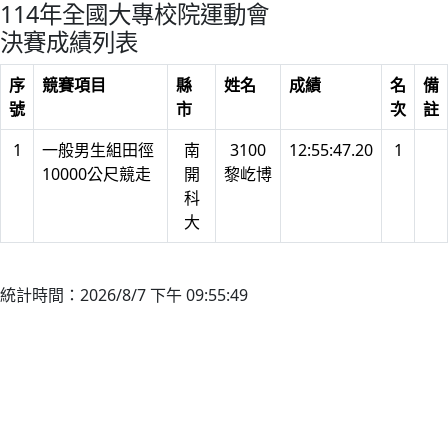
114年全國大專校院運動會
決賽成績列表
序
競賽項目
縣
姓名
成績
名
備
號
市
次
註
1
一般男生組田徑
南
3100
12:55:47.20
1
10000公尺競走
開
黎屹博
科
大
統計時間：2026/8/7 下午 09:55:49