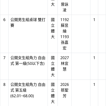
大
曾詠
凌
6
公開男生組桌球 雙打
國
1192
1
賽
立
蘇昱
體
綸
大
1193
孫嘉
宏
7
公開女生組角力 自由
國
2027
1
式 第一級(50以下含)
立
林宜
體
慧
大
8
公開女生組角力 自由
國
2026
1
式 第五級
立
蔡聖
(62.01~68.00)
體
芳
大