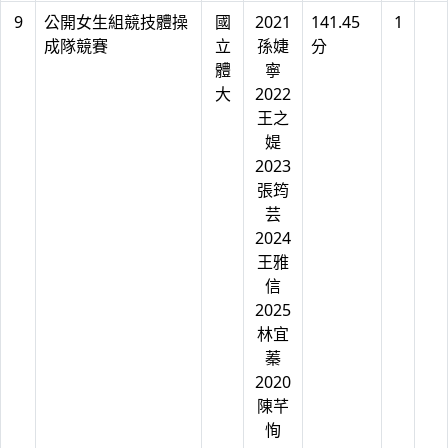
9
公開女生組競技體操
國
2021
141.45
1
成隊競賽
立
孫婕
分
體
寧
大
2022
王之
媞
2023
張筠
芸
2024
王雅
信
2025
林宜
蓁
2020
陳芊
恂