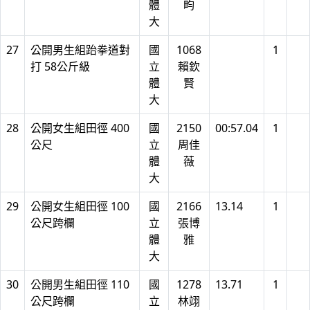
體
畇
大
27
公開男生組跆拳道對
國
1068
1
打 58公斤級
立
賴欽
體
賢
大
28
公開女生組田徑 400
國
2150
00:57.04
1
公尺
立
周佳
體
薇
大
29
公開女生組田徑 100
國
2166
13.14
1
公尺跨欄
立
張博
體
雅
大
30
公開男生組田徑 110
國
1278
13.71
1
公尺跨欄
立
林翊