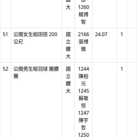
大
1260
楊博
智
51
公開女生組田徑 200
國
2166
24.07
1
公尺
立
張博
體
雅
大
52
公開男生組羽球 團體
國
1244
1
賽
立
陳柏
體
元
大
1245
蘇敬
恒
1247
陳宇
哲
1250