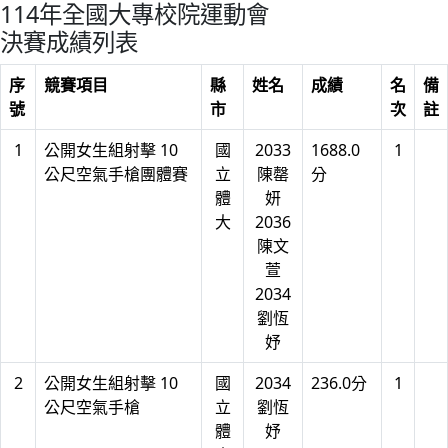
114年全國大專校院運動會
決賽成績列表
序
競賽項目
縣
姓名
成績
名
備
號
市
次
註
1
公開女生組射擊 10
國
2033
1688.0
1
公尺空氣手槍團體賽
立
陳罄
分
體
妍
大
2036
陳文
萱
2034
劉恆
妤
2
公開女生組射擊 10
國
2034
236.0分
1
公尺空氣手槍
立
劉恆
體
妤