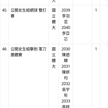
大
45
公開女生組網球 雙打
國
2039
1
賽
立
李羽
體
芸
大
2040
李亞
芯
46
公開女生組擊劍 軍刀
國
2030
1
團體賽
立
陳迺
體
驊
大
2031
陳妍
均
2032
吳宇
彤
2033
高梓