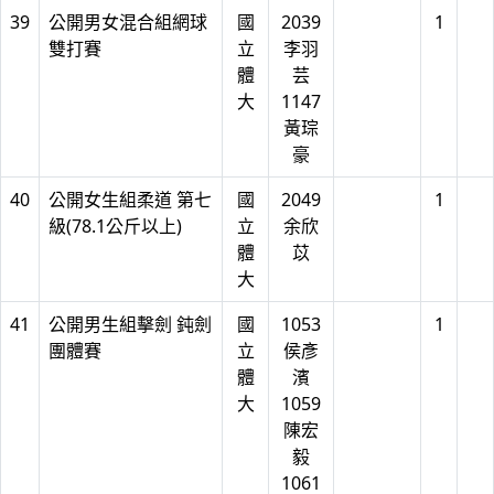
39
公開男女混合組網球
國
2039
1
雙打賽
立
李羽
體
芸
大
1147
黃琮
豪
40
公開女生組柔道 第七
國
2049
1
級(78.1公斤以上)
立
余欣
體
苡
大
41
公開男生組擊劍 鈍劍
國
1053
1
團體賽
立
侯彥
體
濱
大
1059
陳宏
毅
1061