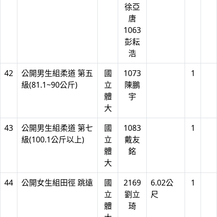
徐亞
唐
1063
彭耘
浩
42
公開男生組柔道 第五
國
1073
1
級(81.1~90公斤)
立
陳鵬
體
宇
大
43
公開男生組柔道 第七
國
1083
1
級(100.1公斤以上)
立
戴友
體
銘
大
44
公開女生組田徑 跳遠
國
2169
6.02公
1
立
劉立
尺
體
琦