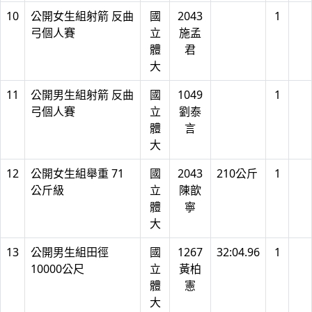
10
公開女生組射箭 反曲
國
2043
1
弓個人賽
立
施孟
體
君
大
11
公開男生組射箭 反曲
國
1049
1
弓個人賽
立
劉泰
體
言
大
12
公開女生組舉重 71
國
2043
210公斤
1
公斤級
立
陳歆
體
寧
大
13
公開男生組田徑
國
1267
32:04.96
1
10000公尺
立
黃柏
體
憲
大