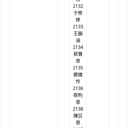
2132
于修
婷
2133
王韻
涵
2134
蔡豐
恩
2135
鄭婕
伶
2136
蔡昀
恩
2138
陳苡
恩