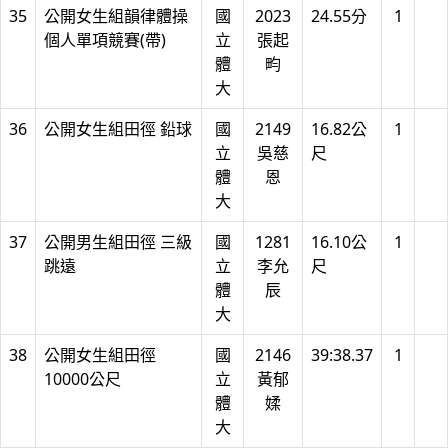
35
公開女生組韻律體操
國
2023
24.55分
1
個人單項競賽(帶)
立
張起
體
畇
大
36
公開女生組田徑 鉛球
國
2149
16.82公
1
立
吳慈
尺
體
恩
大
37
公開男生組田徑 三級
國
1281
16.10公
1
跳遠
立
李允
尺
體
辰
大
38
公開女生組田徑
國
2146
39:38.37
1
10000公尺
立
黃郁
體
媃
大