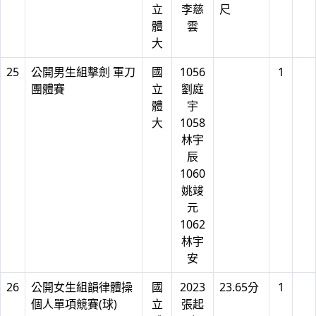
立
李慈
尺
體
雲
大
25
公開男生組擊劍 軍刀
國
1056
1
團體賽
立
劉庭
體
宇
大
1058
林宇
辰
1060
姚竣
元
1062
林宇
安
26
公開女生組韻律體操
國
2023
23.65分
1
個人單項競賽(球)
立
張起