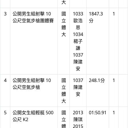
大
3
公開男生組射擊 10
國
1033
1847.3
1
公尺空氣步槍團體賽
立
歐浩
分
體
恩
大
1034
楊子
謙
1037
陳建
安
4
公開男生組射擊 10
國
1037
248.1分
1
公尺空氣步槍
立
陳建
體
安
大
5
公開女生組輕艇 500
國
2013
01:50.91
1
公尺 K2
立
陳琪
體
2015