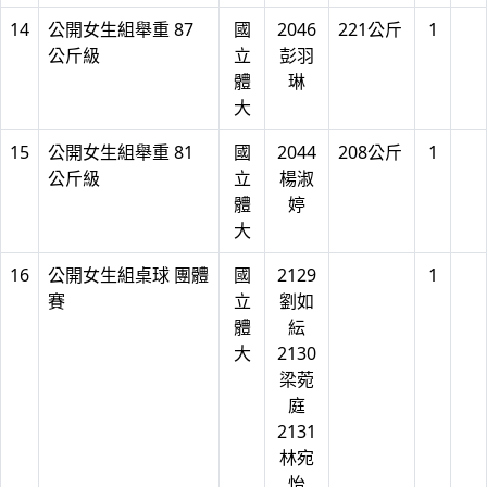
14
公開女生組舉重 87
國
2046
221公斤
1
公斤級
立
彭羽
體
琳
大
15
公開女生組舉重 81
國
2044
208公斤
1
公斤級
立
楊淑
體
婷
大
16
公開女生組桌球 團體
國
2129
1
賽
立
劉如
體
紜
大
2130
梁菀
庭
2131
林宛
怡