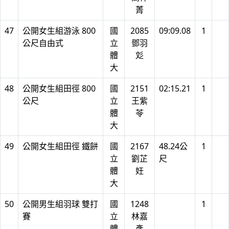
菁
47
公開女生組游泳 800
國
2085
09:09.08
1
公尺自由式
立
鄧羽
體
彣
大
48
公開女生組田徑 800
國
2151
02:15.21
1
公尺
立
王紫
體
苓
大
49
公開女生組田徑 鐵餅
國
2167
48.24公
1
立
劉芷
尺
體
妊
大
50
公開男生組羽球 雙打
國
1248
1
賽
立
林嘉
體
彥