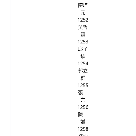
陳培
元
1252
吳哲
穎
1253
邱子
紘
1254
郭立
群
1255
張
言
1256
陳
誠
1258