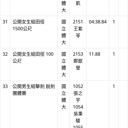
體
凱
大
31
公開女生組田徑
國
2151
04:38.84
1
1500公尺
立
王紫
體
苓
大
32
公開女生組田徑 100
國
2153
11.88
1
公尺
立
鄭歆
體
瑩
大
33
公開男生組擊劍 銳劍
國
1052
1
團體賽
立
張之
體
宇
大
1054
吳秉
駿
1055