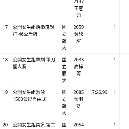
2137
王意
如
17
公開女生組跆拳道對
國
2059
1
打 46公斤級
立
黃映
體
瑄
大
18
公開女生組擊劍 軍刀
國
2033
1
個人賽
立
高梓
體
菁
大
19
公開女生組游泳
國
2085
17:26.99
1
1500公尺自由式
立
鄧羽
體
彣
大
20
公開女生組柔道 第二
國
2054
1