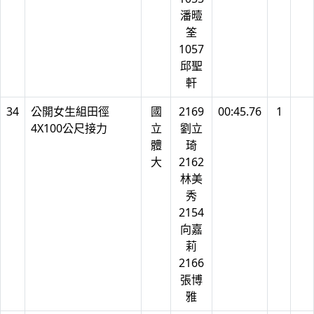
潘曀
筌
1057
邱聖
軒
34
公開女生組田徑
國
2169
00:45.76
1
4X100公尺接力
立
劉立
體
琦
大
2162
林美
秀
2154
向嘉
莉
2166
張博
雅