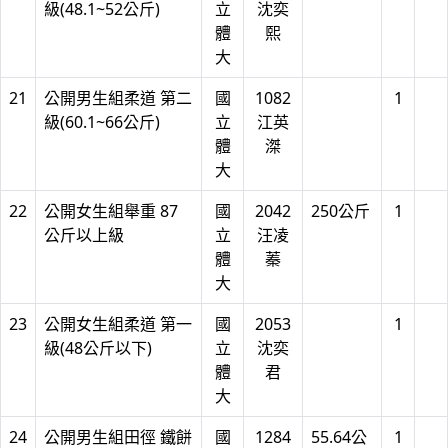
級(48.1~52公斤)
立
沈奕
體
熙
大
21
公開男生組柔道 第二
國
1082
1
級(60.1~66公斤)
立
江英
體
滐
大
22
公開女生組舉重 87
國
2042
250公斤
1
公斤以上級
立
汪凌
體
蓁
大
23
公開女生組柔道 第一
國
2053
1
級(48公斤以下)
立
沈奕
體
君
大
24
公開男生組田徑 鐵餅
國
1284
55.64公
1