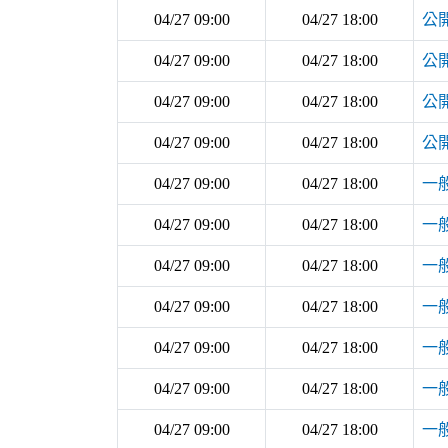
04/27 09:00
04/27 18:00
公
04/27 09:00
04/27 18:00
公
04/27 09:00
04/27 18:00
公
04/27 09:00
04/27 18:00
公
04/27 09:00
04/27 18:00
一
04/27 09:00
04/27 18:00
一
04/27 09:00
04/27 18:00
一
04/27 09:00
04/27 18:00
一
04/27 09:00
04/27 18:00
一
04/27 09:00
04/27 18:00
一
04/27 09:00
04/27 18:00
一