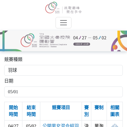
競賽種類
日期
開始
結束
競賽項目
賽
賽制
相關
時間
時間
別
圖表
04/27
05/02
公開男女混合組羽
決
單淘