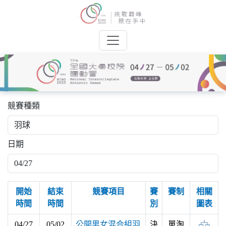
競賽種類
日期
開始
結束
競賽項目
賽
賽制
相關
時間
時間
別
圖表
04/27
05/02
公開男女混合組羽
決
單淘