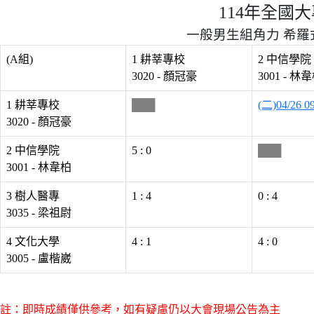
114年全國
一般男生組角力 希羅式 第
(A組)
1 耕莘專校
2 中信學院
3020 - 顏冠豪
3001 - 林
1 耕莘專校
███
(二)04/26 0
3020 - 顏冠豪
2 中信學院
5 : 0
███
3001 - 林韋柏
3 樹人醫專
1 : 4
0 : 4
3035 - 梁祖尉
4 文化大學
4 : 1
4 : 0
3005 - 盧楷崴
註：即時成績僅供參考，如有疑慮仍以大會現場公告為主